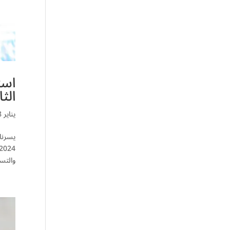
است
الثاني 4
يناير 8, 2025
يسرنا
والتسج