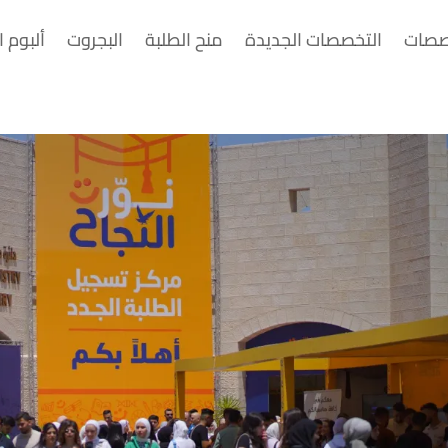
صصات
التخصصات الجديدة
منح الطلبة
البجروت
ألبوم ا