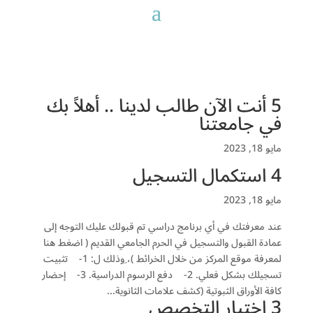
5 ﺃﻧﺖ اﻵﻥ ﻃﺎﻟﺐ ﻟﺪﻳﻨﺎ .. ﺃﻫﻼً ﺑﻚ
ﻓﻲ ﺟﺎﻣﻌﺘﻨﺎ
مايو 18, 2023
4 استكمال التسجيل
مايو 18, 2023
ﻋﻨﺪ ﻣﻌﺮﻓﺘﻚ ﻓﻲ ﺃﻱ ﺑﺮﻧﺎﻣﺞ ﺩﺭاﺳﻲ ﺗﻢ ﻗﺒﻮﻟﻚ ﻋﻠﻴﻚ اﻟﺘﻮﺟﻪ ﺇﻟﻰ
عمادة القبول والتسجيل في الحرم الجامعي القديم ( اﺿﻐﻂ ﻫﻨﺎ
ﻟﻤﻌﺮﻓﺔ ﻣﻮﻗﻊ اﻟﻤﺮﻛﺰ ﻣﻦ ﺧﻼﻝ اﻟﺨﺮاﺋﻂ )، ِﻭﺫﻟﻚ ﻝ: 1- ﺗﺜﺒﻴﺖ
ﺗﺴﺠﻴﻠﻚ ﺑﺸﻜﻞ ﻓﻌﻠﻲ. 2- ﺩﻓﻊ اﻟﺮﺳﻮﻡ اﻟﺪﺭاﺳﻴﺔ. 3- ﺇﺣﻀﺎﺭ
ﻛﺎﻓﺔ اﻷﻭﺭاﻕ اﻟﺜﺒﻮﺗﻴﺔ (ﻛﺸﻒ ﻋﻼﻣﺎﺕ اﻟﺜﺎﻧﻮﻳﺔ...
3 اختيار التخصص