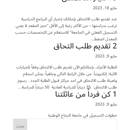
مايو 18, 2023
ﻋﻨﺪ ﺗﻘﺪﻳﻢ ﻃﻠﺐ اﻻﻟﺘﺤﺎﻕ ﺑﺈﻣﻜﺎﻧﻚ ﺇﺧﺘﻴﺎﺭ ﺃﻱ اﻟﺒﺮاﻣﺞ اﻟﺪﺭاﺳﻴﺔ
ﺗﺮﻏﺐ ﺑﺪﺭاﺳﺘﻬﺎ – ﻣﻦ اﻷﻛﺜﺮ ﺭﻏﺒﺔ ﺇﻟﻰ اﻷﻗﻞ “ﺣﺠﺰ اﻟﻤﻘﻌﺪ ﻻ ﻳﻌﻨﻲ
اﻟﺘﺴﺠﻴﻞ اﻟﻔﻌﻠﻲ ﻓﻲ اﻟﺠﺎﻣﻌﺔ” للاستعلام عن التخصصات حسب
المعدل اضغط...
2 تقديم طلب التحاق
مايو 9, 2023
الطلبة الأعزاء، بإمكانكم الآن تقديم طلب الالتحاق وفقاً للخيارات
الآتية: إلكترونياً: من خلال الرابط التالي ﻭﺟﺎﻫﻴﺎً: ﻳﻤﻜﻦ اﺳﺘﻼﻡ
ﻭﺗﻌﺒﺌﺔ ﻃﻠﺐ اﻻﻟﺘﺤﺎﻕ ﻓﻲ اﺣﺪ ﻣﺮاﻛﺰ ﻗﺒﻮﻝ اﻟﻄﻠﺒﺔ اﻟﺠﺪﺩ . ﺭﺳﻮﻡ
ﻃﻠﺐ اﻻﻟﺘﺤﺎﻕ: 35 ﺩﻳﻨﺎﺭاً ﻟﻠﺪﺭاﺳﺔ اﻟﻌﺎﺩﻳﺔ 50 ﺩﻳﻨﺎﺭاً ﻟﻠﺪﺭاﺳﺔ...
1 ﻛﻦ ﻓﺮﺩاً ﻣﻦ ﻋﺎﺋﻠﺘﻨﺎ
مايو 9, 2023
ﺧﻄﻮاﺕ اﻟﺘﺴﺠﻴﻞ ﻓﻲ ﺟﺎﻣﻌﺔ اﻟﻨﺠﺎﺡ اﻟﻮﻃﻨﻴة