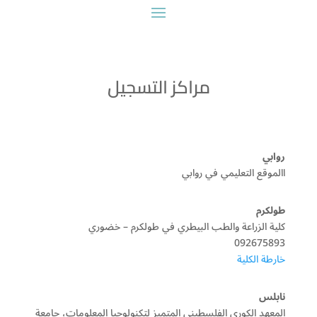
مراكز التسجيل
روابي
االموقع التعليمي في روابي
طولكرم
كلية الزراعة والطب البيطري في طولكرم – خضوري
092675893
خارطة الكلية
نابلس
المعهد الكوري الفلسطيني المتميز لتكنولوجيا المعلومات، جامعة