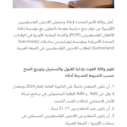
تُعلن وكالة الأمم المتحدة لإغاثة وتشغيل اللاجئين الفلسطينيين
(الأونروا) عن توفر منح دراسية مقدمة بالتعاون مع مؤسسة إغاثة
الأطفال الفلسطينيين (PCPF) واللجنة الوطنية للأونروا في الولايات
المتحدة الأمريكية ومؤسسة إيفرشيدس ساذرلاند (Eversheds
Sutherland) للطلاب اللاجئين الفلسطينيين في الضفة الغربية.
تقوم وكالة الغوث بإدارة القبول والتسجيل وتوزيع المنح
حسب الشروط المدرجة أدناه:
أن يكون المتقدم حاصلاً على الثانوية العامة للعام 2024 وبمعدل
لا يقل عن 85%، و 80% للطلبة المشمولين في برنامج شبكة
الأمان الاجتماعي كحالات العسر الشديد.
أن يكون عمر المتقدم بين 17-21 سنة.
أن يكون المتقدم من اللاجئين الفلسطينيين المسجلين في
سجلات الأونروا – الضفة الغربية.